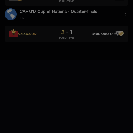
FULL-TIME
uang?
CAF U17 Cup of Nations - Quarter-finals
Gabung komunitas
lxscore.com
sekarang dan kumpulkan point dari
intl
setiap detik menyaksikan pertandingan, ikutan kuis tebak score
atau juga dapatkan kado istimewanya!
3
-
1
Morocco U17
South Africa U17
Gabung Sekarang
FULL-TIME
Sudah punya akun ? Login sekarang