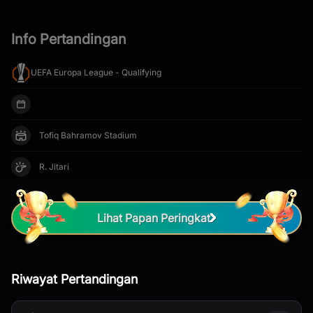
Cuma nonton bola doang bisa dapat
Info Pertandingan
uang?
Gabung komunitas
lxscore.com
sekarang dan kumpulkan point dari
UEFA Europa League - Qualifying
setiap detik menyaksikan pertandingan, ikutan kuis tebak score
atau juga dapatkan kado istimewanya!
Gabung Sekarang
Tofiq Bahramov Stadium
Sudah punya akun ? Login sekarang
R. Jitari
Lihat Papan Peringkat
Riwayat Pertandingan