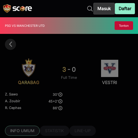
Masuk
Daftar
PSG
VS
MANCHESTER UTD
Tonton
3
-
0
Full Time
QARABAG
VESTRI
Z. Sawo
30'
A. Zoubir
45+2'
R. Cephas
86'
INFO UMUM
STATISTIK
LINE-UP
Kapan Lagi Bisa Kaya dari Nonton Bola?