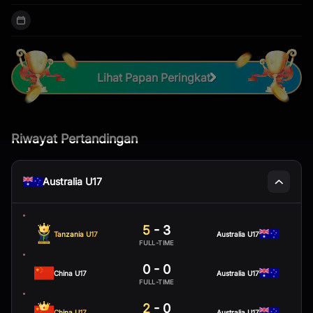
uang?
Gabung komunitas
lxscore.com
sekarang dan kumpulkan point dari
setiap detik menyaksikan pertandingan, ikutan kuis tebak score
atau juga dapatkan kado istimewanya!
Lihat Papan Peringkat
Gabung Sekarang
Sudah punya akun ? Login sekarang
Riwayat Pertandingan
Australia U17
5
-
3
Tanzania U17
Australia U17
FULL-TIME
0
-
0
China U17
Australia U17
FULL-TIME
2
-
0
China U17
Australia U17