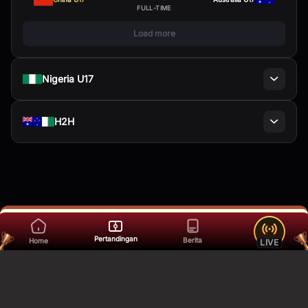
FULL-TIME
Load more
Nigeria U17
H2H
1
-
1
China U17
Nigeria U17
FULL-TIME
0
-
0
2
-
1
Nigeria U17
Tanzania U17
Australia U17
Nigeria U17
FULL-TIME
FULL-TIME
2
-
1
Nigeria U17
Chile U17
FULL-TIME
Pertandingan
Berita
Home
Load more
LIVE