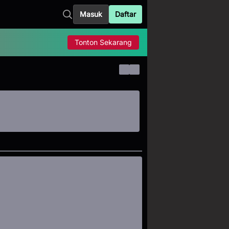
Masuk
Daftar
Tonton Sekarang