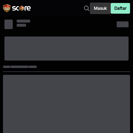
Masuk
Daftar
Kapan Lagi Bisa Kaya dari Nonton Bola?
Cuma nonton bola doang bisa dapat