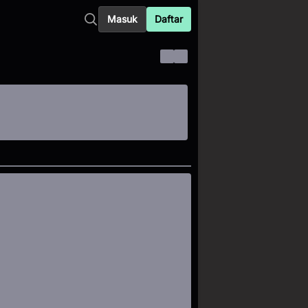
Masuk
Daftar