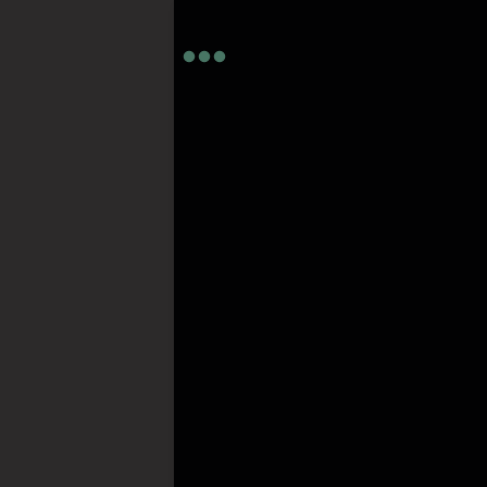
Kapan Lagi Bisa Kaya dari No
Cuma nonton bol