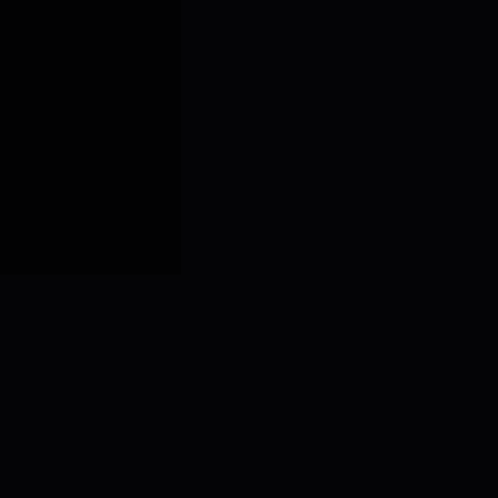
ng?
sekarang dan
ik menyaksikan
score atau juga
anya!
sekarang