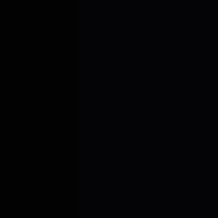
nton Bola?
a doang