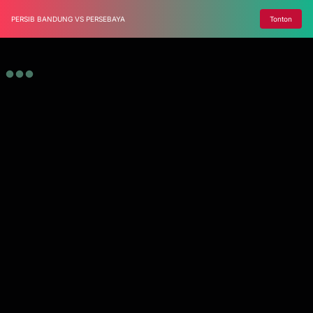
PERSIB BANDUNG
VS
PERSEBAYA
Tonton
Kapan Lagi Bisa Kaya dari Nonton Bola?
Cuma nonton bola doang bisa dapat