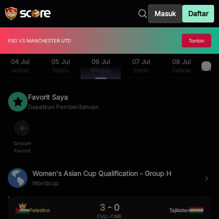
Masuk
Daftar
PSG
VS
MANCHESTER UTD
Tonton
04 Jul
05 Jul
06 Jul
07 Jul
08 Jul
Jumat
Sabtu
Minggu
Senin
Selasa
Favorit Saya
Dapatkan Pemberitahuan
Tambah
Favorit
Women's Asian Cup Qualification - Group H
Worldcup
3
-
0
Palestine
Tajikistan
FULL-TIME
Kapan Lagi Bisa Kaya dari Nonton Bola?