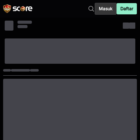
Masuk
Daftar
Kapan Lagi Bisa Kaya dari Nonton Bola?
Cuma nonton bola doang bisa dapat