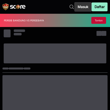
Masuk
Daftar
PERSIB BANDUNG
VS
PERSEBAYA
Tonton
Kapan Lagi Bisa Kaya dari Nonton Bola?