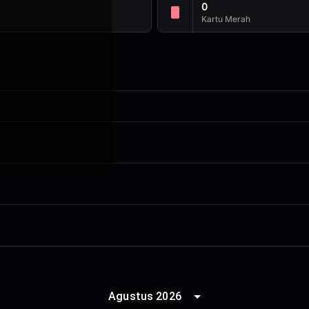
0
ng?
Kartu Merah
sekarang dan
ik menyaksikan
score atau juga
anya!
sekarang
Agustus 2026