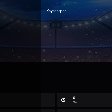
Kayserispor
nton Bola?
0
Gol
a doang