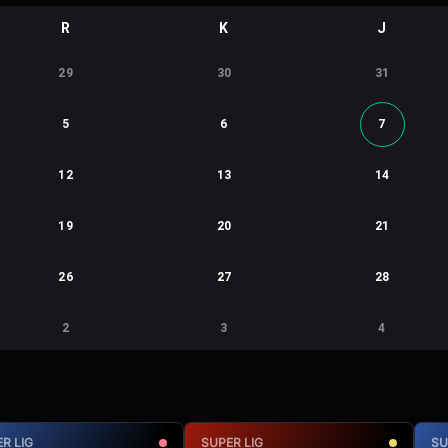
R
K
J
29
30
31
5
6
7
12
13
14
19
20
21
26
27
28
2
3
4
R LIG
SUPER LIG
SU