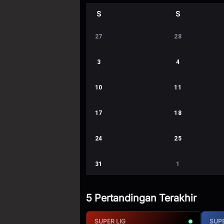
S
S
27
28
3
4
10
11
17
18
24
25
31
1
5 Pertandingan Terakhir
SUPER LIG
SUPE