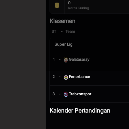
0
bisa dapat
ua
Kartu Kuning
Gabung komunitas
lxscore.com
Klasemen
kumpulkan point dari setiap det
pertandingan, ikutan kuis tebak 
ST
-
Team
dapatkan kado istimew
Super Lig
Gabung Sekarang
Sudah punya akun ? Login 
1
-
Galatasaray
2
-
Fenerbahce
3
-
Trabzonspor
Kalender Pertandingan