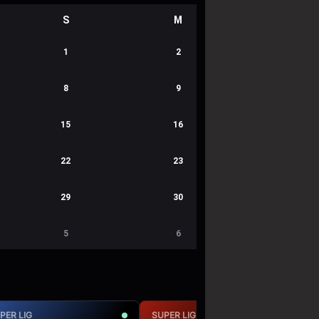
S
M
1
2
8
9
15
16
22
23
29
30
5
6
PER LIG
SUPER LIG