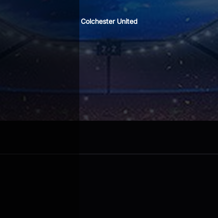
Colchester United
nton Bola?
a doang