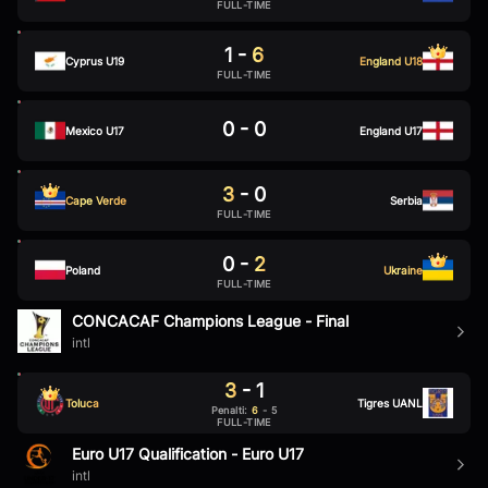
FULL-TIME
1
-
6
Cyprus U19
England U18
FULL-TIME
0
-
0
Mexico U17
England U17
3
-
0
Cape Verde
Serbia
FULL-TIME
0
-
2
Poland
Ukraine
FULL-TIME
CONCACAF Champions League - Final
intl
3
-
1
Toluca
Tigres UANL
Penalti
:
6
-
5
FULL-TIME
Euro U17 Qualification - Euro U17
intl