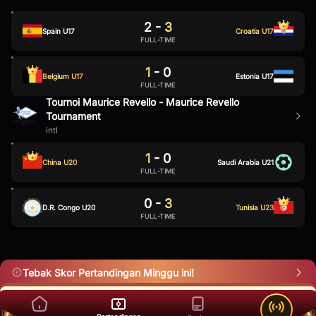
2
-
3
Spain U17
Croatia U17
FULL-TIME
1
-
0
Belgium U17
Estonia U17
FULL-TIME
Tournoi Maurice Revello - Maurice Revello
Tournament
intl
1
-
0
China U20
Saudi Arabia U21
FULL-TIME
0
-
3
D.R. Congo U20
Tunisia U23
FULL-TIME
Tebak Skor Pertandingan Minggu ini!