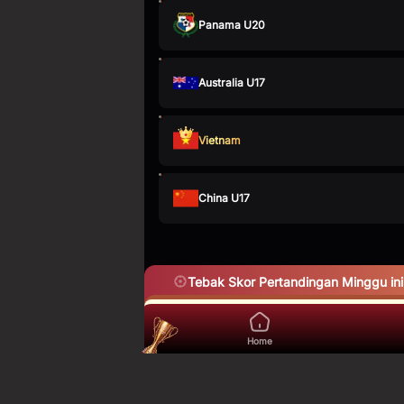
Panama U20
Australia U17
Vietnam
China U17
Tebak Skor Pertandingan Minggu ini
Home