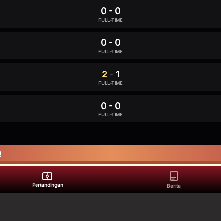
0
-
0
FULL-TIME
0
-
0
FULL-TIME
2
-
1
FULL-TIME
0
-
0
FULL-TIME
!
Pertandingan
Berita