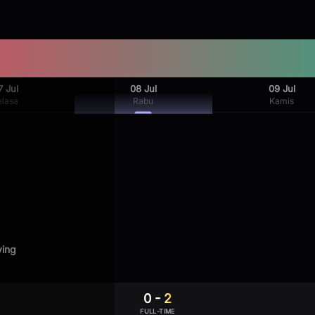
7 Jul
08 Jul
09 Jul
elasa
Rabu
Kamis
ying
0
-
2
FULL-TIME