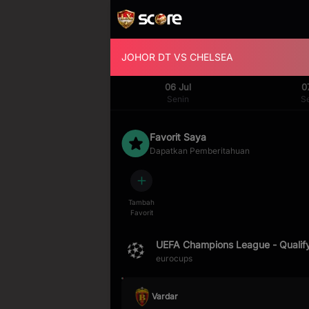
JOHOR DT
VS
CHELSEA
06 Jul
0
Senin
S
Favorit Saya
Dapatkan Pemberitahuan
Tambah
Favorit
UEFA Champions League - Qualif
eurocups
Vardar