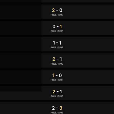
2
-
0
nton Bola?
FULL-TIME
a doang
0
-
1
ng?
FULL-TIME
sekarang dan
1
-
1
ik menyaksikan
FULL-TIME
score atau juga
anya!
2
-
1
FULL-TIME
1
-
0
sekarang
FULL-TIME
2
-
1
FULL-TIME
2
-
3
FULL-TIME