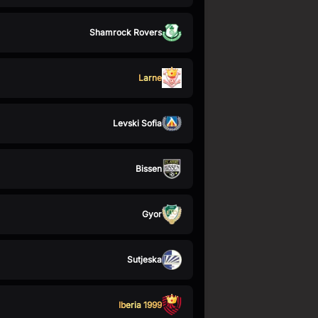
Shamrock Rovers
Larne
Levski Sofia
Bissen
Gyor
Sutjeska
Iberia 1999