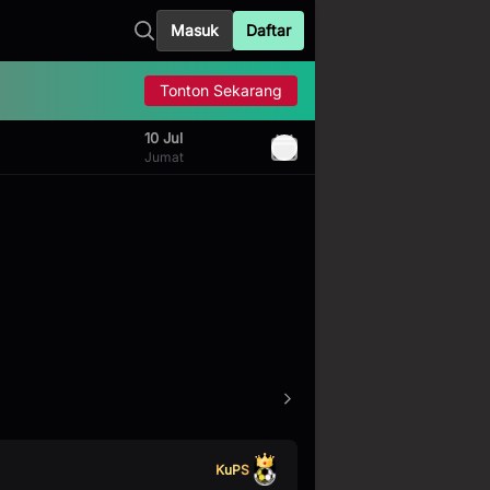
Masuk
Daftar
Tonton Sekarang
10 Jul
Jumat
KuPS