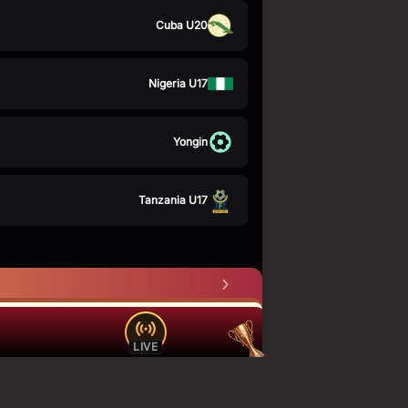
Cuba U20
Nigeria U17
Yongin
Tanzania U17
LIVE