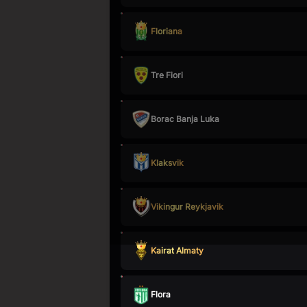
Kapan Lagi Bisa Kaya dari No
Floriana
Cuma nonton bol
Tre Fiori
bisa dapat
ua
Gabung komunitas
lxscore.com
Borac Banja Luka
kumpulkan point dari setiap det
pertandingan, ikutan kuis tebak 
dapatkan kado istimew
Klaksvik
Gabung Sekarang
Vikingur Reykjavik
Sudah punya akun ? Login 
Kairat Almaty
Flora