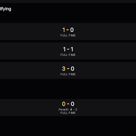
ifying
1
-
0
FULL-TIME
1
-
1
FULL-TIME
3
-
0
FULL-TIME
0
-
0
Penalti
:
4
-
3
FULL-TIME