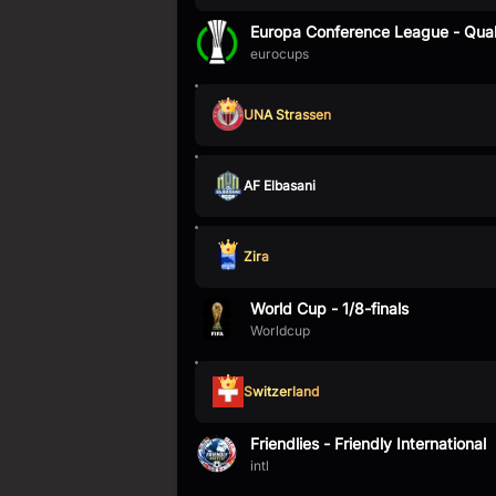
Europa Conference League - Qual
eurocups
UNA Strassen
AF Elbasani
Zira
World Cup - 1/8-finals
Worldcup
Switzerland
Friendlies - Friendly International
intl